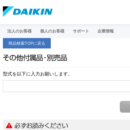
法人のお客様
個人のお客様
サポート
企業情報
商品検索TOPに戻る
個人のお客様トップ
空調お客様サポート
企業情報トップ
お問い合わせ
（ダイキンコンタクトセンター）
個人のお客様
法人のお客様
ダイキンについて
株主・投資
型式を以下に入力お願いします。
家庭用製品
採用情報
広告宣伝
特長・機能・仕様を見たい
ルームエアコン
ヒートポン
ハウジング・マルチエアコン
住まい向け除
空気清浄機
遠赤外線暖
ヒートポンプ給湯機
アシストサ