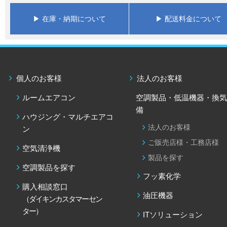
エコキュート
全館換気・
ネオキュート
▶ 在庫・納期について
▶ 配送料金について
ネットでコ
おひさまエコキュート
個人のお客様
法人のお客様
ルームエアコン
空調製品・低温機器・換気
備
ハウジング・マルチエアコ
法人のお客様
ン
ご販売店様・工務店様
空気清浄機
製品を探す
空調製品を探す
フッ素化学
購入相談窓口
油圧機器
（ダイキンカスタマーセン
ター）
ITソリューション