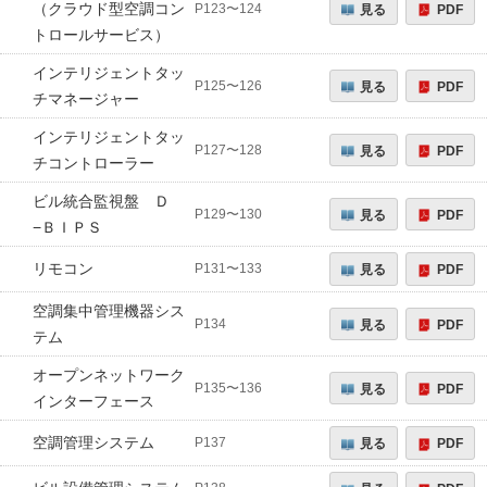
（クラウド型空調コン
見る
PDF
P123〜124
トロールサービス）
インテリジェントタッ
見る
PDF
P125〜126
チマネージャー
インテリジェントタッ
見る
PDF
P127〜128
チコントローラー
ビル統合監視盤 Ｄ
見る
PDF
P129〜130
−ＢＩＰＳ
リモコン
見る
PDF
P131〜133
空調集中管理機器シス
見る
PDF
P134
テム
オープンネットワーク
見る
PDF
P135〜136
インターフェース
空調管理システム
見る
PDF
P137