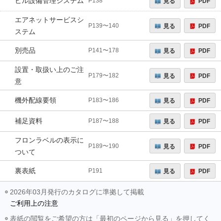
ビル設備管理システム
見る
PDF
P138
エアネットサービスシ
見る
PDF
P139〜140
ステム
別売品
見る
PDF
P141〜178
設置・取扱い上のご注
見る
PDF
P179〜182
意
機外配線要領
見る
PDF
P183〜186
補足資料
見る
PDF
P187〜188
フロンラベルの表示に
見る
PDF
P189〜190
ついて
裏表紙
見る
PDF
P191
2026年03月発行のカタログに準拠して掲載
ご利用上の注意
表紙の閲覧をご希望の方は「最初のページから見る」を押してく