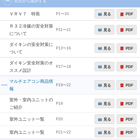
目次から選択する
ＶＲＶ７ 特長
見る
PDF
P1〜10
Ｒ３２冷媒の安全対策
見る
PDF
P11〜12
について
ダイキンの安全対策に
見る
PDF
P13〜16
ついて
ダイキン安全対策のオ
見る
PDF
P17〜18
ススメ設計
マルチエアコン商品情
見る
PDF
P19〜22
報
室外・室内ユニットの
見る
PDF
P19
ご紹介
室外ユニット一覧
見る
PDF
P20
室内ユニット一覧
見る
PDF
P21〜22