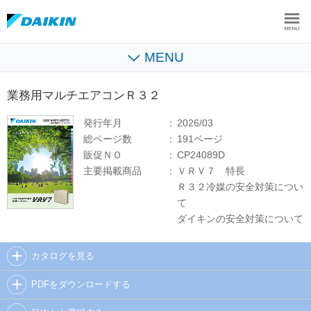
MENU
業務用マルチエアコンＲ３２
発行年月
2026/03
総ページ数
191ページ
販促ＮＯ
CP24089D
主要掲載商品
ＶＲＶ７ 特長
Ｒ３２冷媒の安全対策につい
て
ダイキンの安全対策について
カタログを見る
PDFをダウンロードする