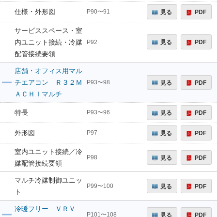
仕様・外形図
見る
PDF
P90〜91
サービススペース・室
内ユニット接続・冷媒
見る
PDF
P92
配管接続要領
店舗・オフィス用マル
チエアコン Ｒ３２Ｍ
見る
PDF
P93〜98
ＡＣＨＩマルチ
特長
見る
PDF
P93〜96
外形図
見る
PDF
P97
室内ユニット接続／冷
見る
PDF
P98
媒配管接続要領
マルチ冷媒制御ユニッ
見る
PDF
P99〜100
ト
冷暖フリー ＶＲＶ
見る
PDF
P101〜108