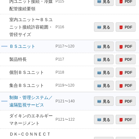
内ユニット接続・冷媒
見る
PDF
P115
配管接続要領
室内ユニット〜ＢＳユ
ニット接続許容範囲・
見る
PDF
P116
管径サイズ
ＢＳユニット
見る
PDF
P117〜120
製品特長
見る
PDF
P117
個別ＢＳユニット
見る
PDF
P118
集合ＢＳユニット
見る
PDF
P119〜120
制御・管理システム／
見る
PDF
P121〜140
遠隔監視サービス
ダイキンのエネルギー
見る
PDF
P121〜122
マネージメント
ＤＫ−ＣＯＮＮＥＣＴ