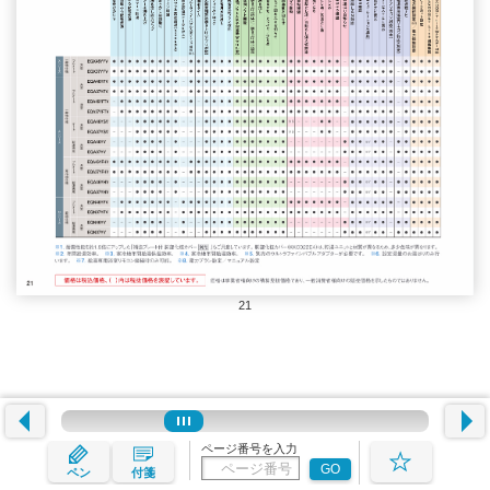
21
ページ番号を入力
GO
ペン
付箋